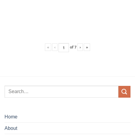
«
‹
of
7
›
»
Home
About