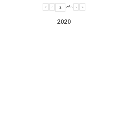
«
‹
of
8
›
»
2020