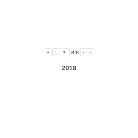
«
‹
of
10
›
»
2019