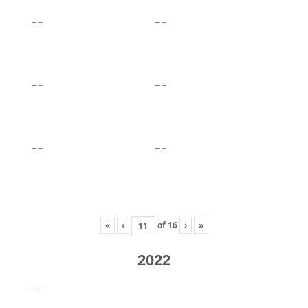
«
‹
of
16
›
»
2022