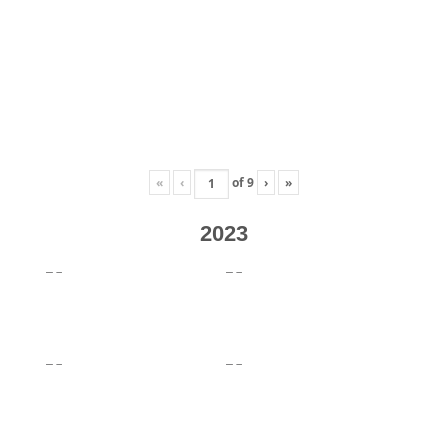
«
‹
of
9
›
»
2023