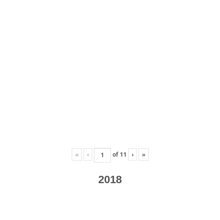
«
‹
of
11
›
»
2018