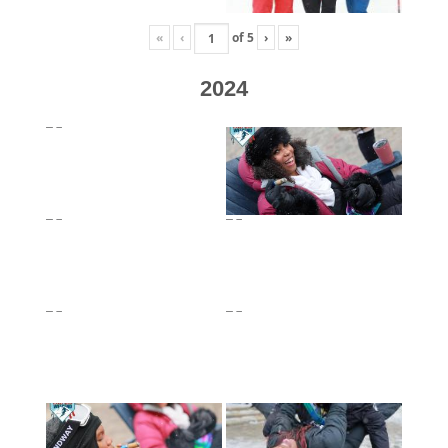
«
‹
of
5
›
»
2024