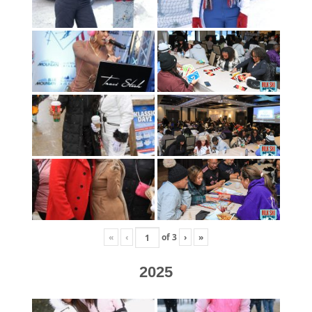
«
‹
of
3
›
»
2025