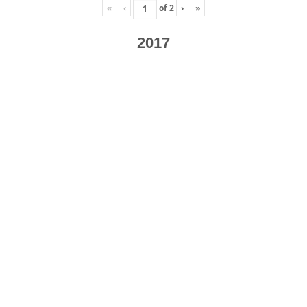
«
‹
of
2
›
»
2017