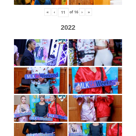
«
‹
of
16
›
»
2022