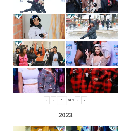
«
‹
of
9
›
»
2023