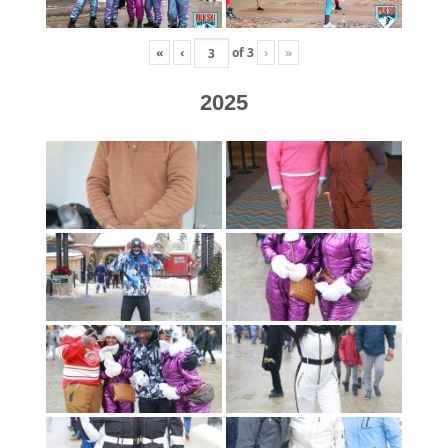
«
‹
of
3
›
»
2025