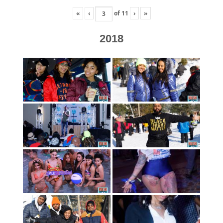
«
‹
of
11
›
»
2018