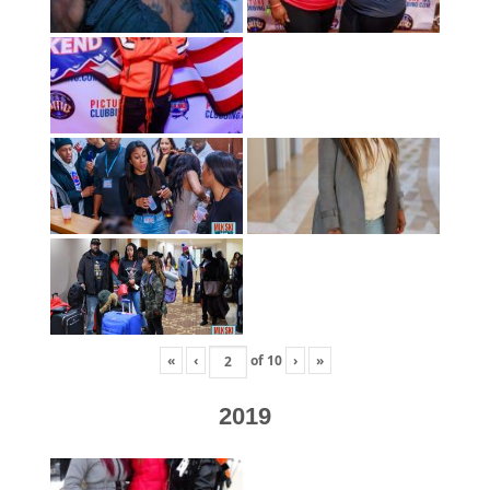
«
‹
of
10
›
»
2019