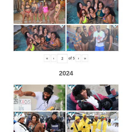
«
‹
of
5
›
»
2024