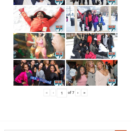
«
‹
of
7
›
»