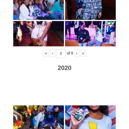
«
‹
of
8
›
»
2020