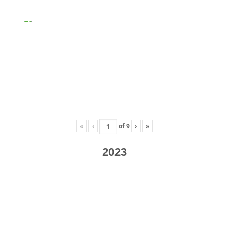
«
‹
of
9
›
»
2023