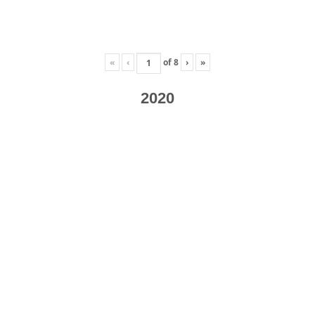
«
‹
of
8
›
»
2020