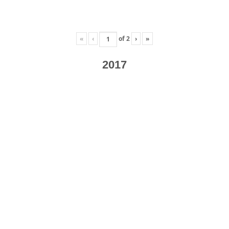
«
‹
of
2
›
»
2017