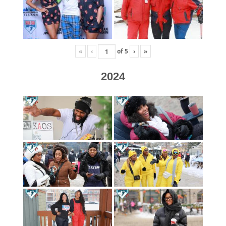
«
‹
of
5
›
»
2024