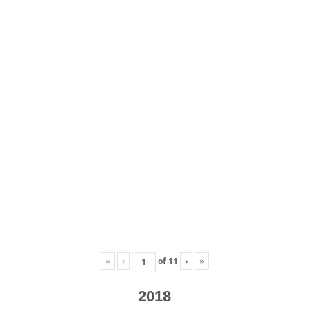
«
‹
of
11
›
»
2018