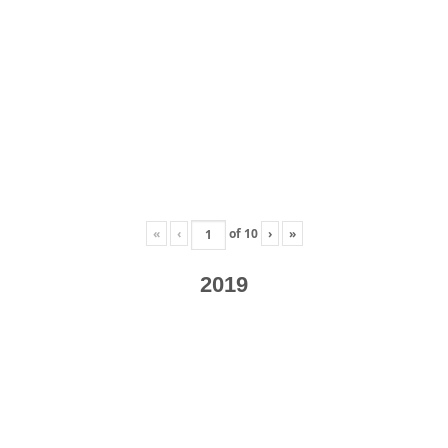
«
‹
of
10
›
»
2019