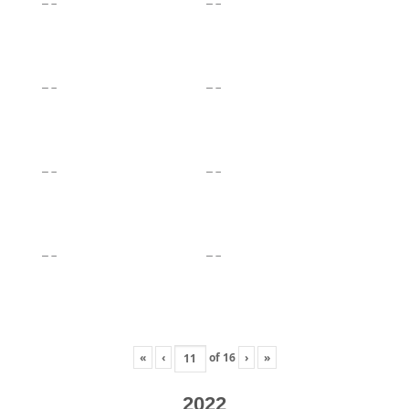
«
‹
of
16
›
»
2022