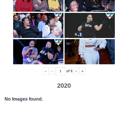
«
‹
of
8
›
»
2020
No Images found.