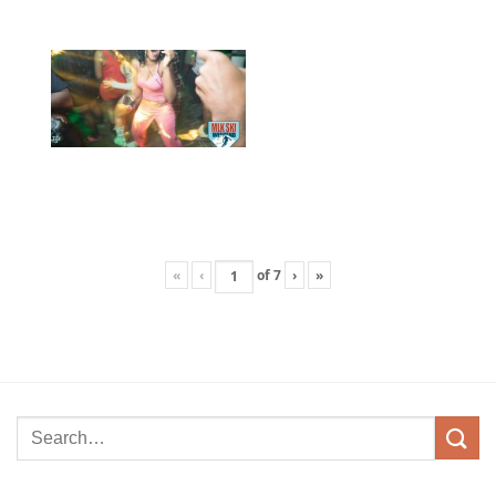
«
‹
of
7
›
»