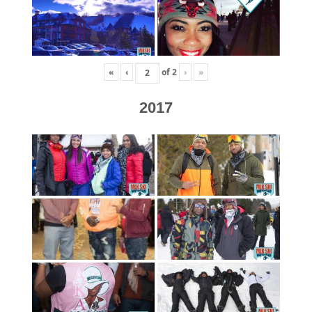
«
‹
of
2
›
»
2017