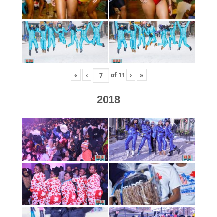
«
‹
of
11
›
»
2018