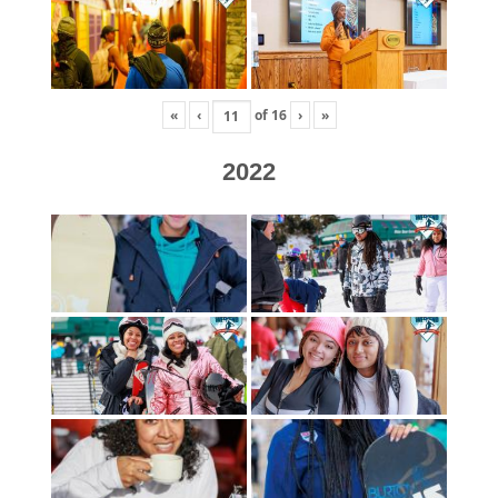
«
‹
of
16
›
»
2022