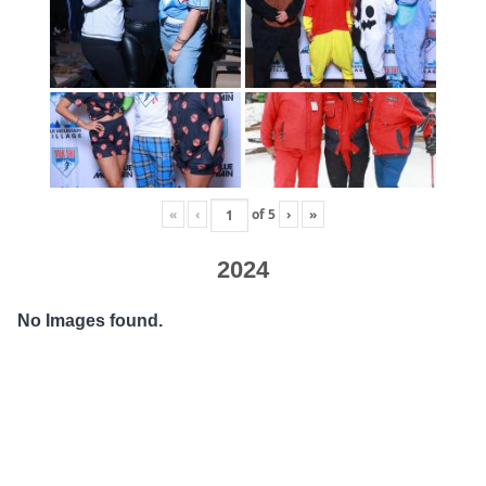
«
‹
of
5
›
»
2024
No Images found.