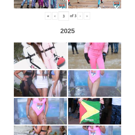
«
‹
of
3
›
»
2025