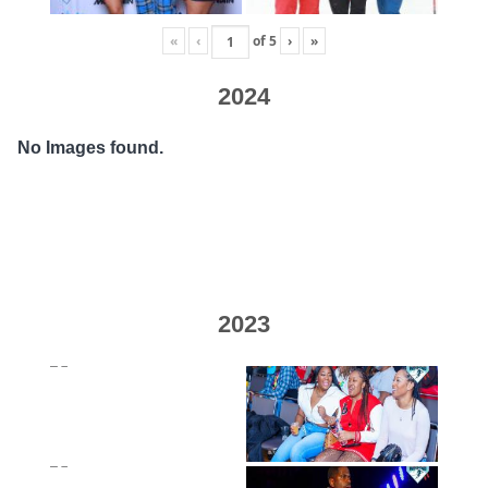
«
‹
of
5
›
»
2024
No Images found.
2023