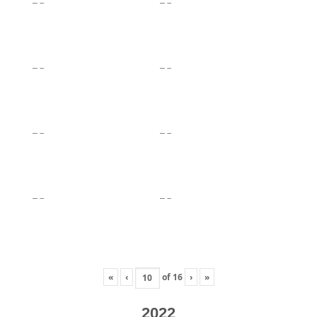
«
‹
of
16
›
»
2022