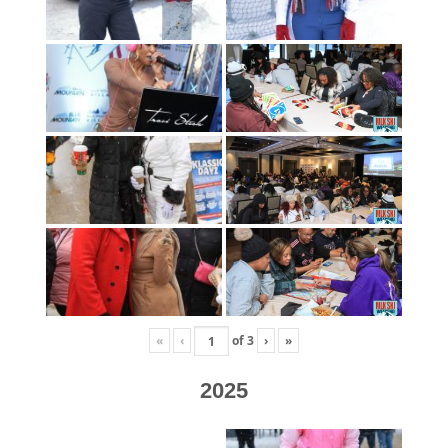
«
‹
of
3
›
»
2025