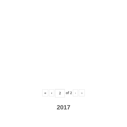
«
‹
of
2
›
»
2017