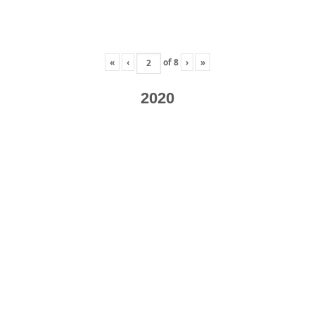
«
‹
of
8
›
»
2020