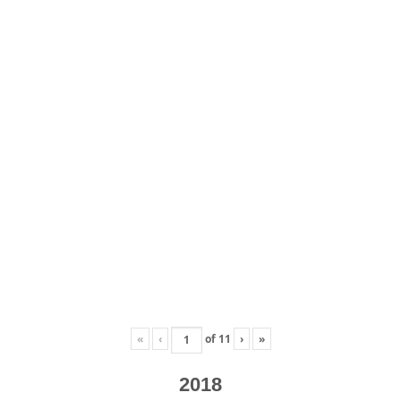
«
‹
of
11
›
»
2018