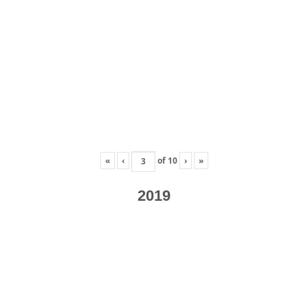
«
‹
of
10
›
»
2019