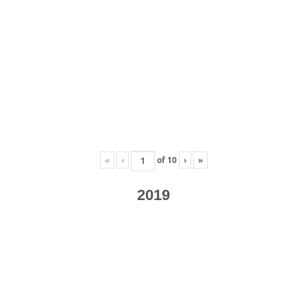
«
‹
of
10
›
»
2019