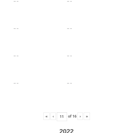
«
‹
of
16
›
»
2022