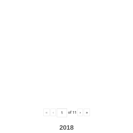
«
‹
of
11
›
»
2018