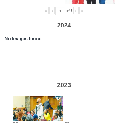
«
‹
of
5
›
»
2024
No Images found.
2023