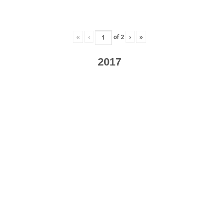
«
‹
of
2
›
»
2017