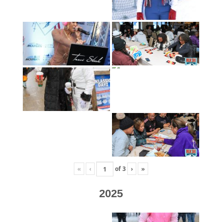
«
‹
of
3
›
»
2025