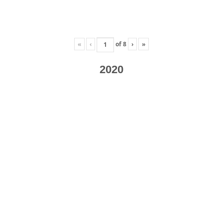
«
‹
of
8
›
»
2020