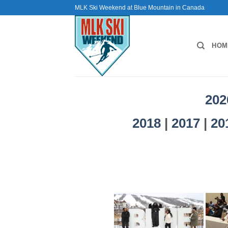
Skip
MLK Ski Weekend at Blue Mountain in Canada
to
content
HOM
202
2018
|
2017
|
20