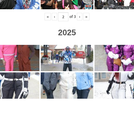
«
‹
of
3
›
»
2025