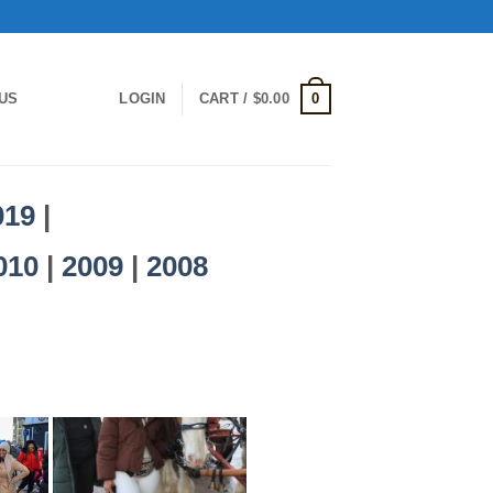
0
US
LOGIN
CART /
$
0.00
019
|
010
|
2009
|
2008