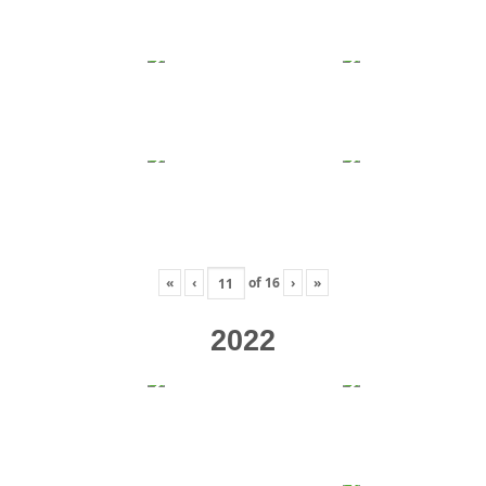
«
‹
of
16
›
»
2022