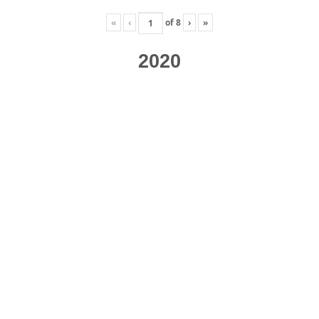
«
‹
of
8
›
»
2020