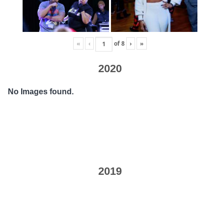
«
‹
of
8
›
»
2020
No Images found.
2019