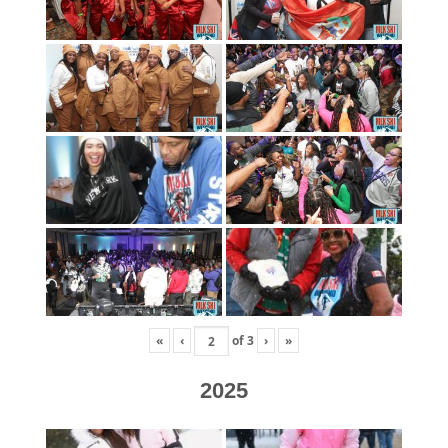
«
‹
of
3
›
»
2025