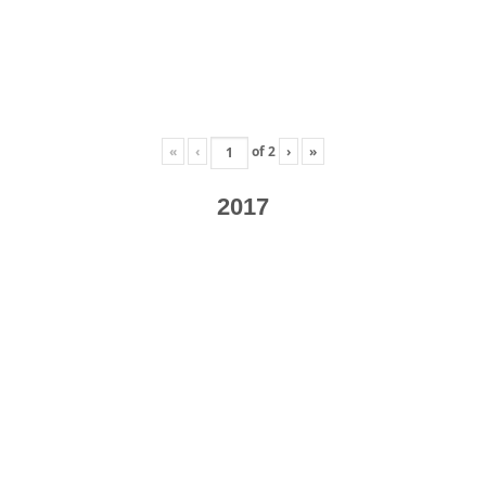
«
‹
of
2
›
»
2017