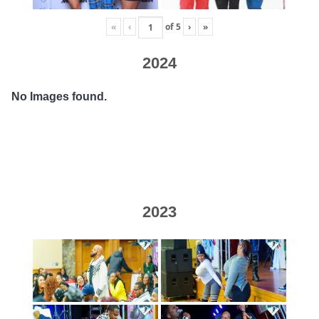
«
‹
of
5
›
»
2024
No Images found.
2023