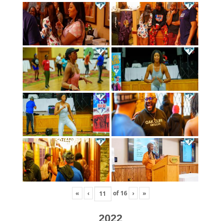
«
‹
of
16
›
»
2022