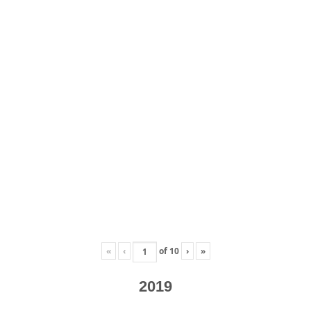
«
‹
of
10
›
»
2019