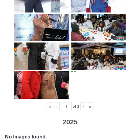
«
‹
of
3
›
»
2025
No Images found.