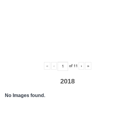
«
‹
of
11
›
»
2018
No Images found.