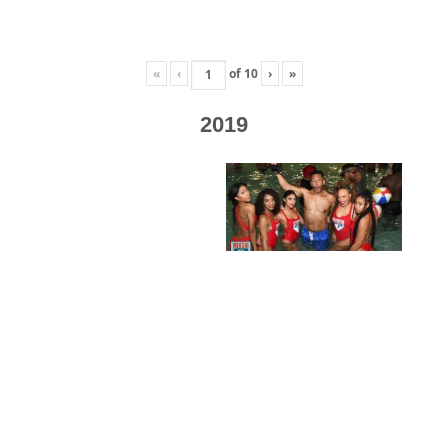
«
‹
of
10
›
»
2019