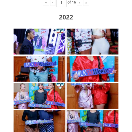
«
‹
of
16
›
»
2022