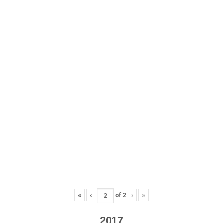
«
‹
of
2
›
»
2017