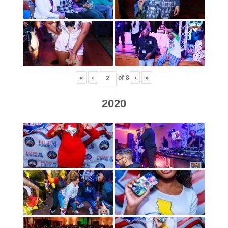
«
‹
of
8
›
»
2020