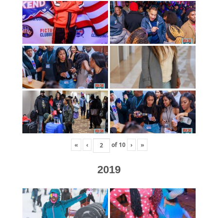
«
‹
of
10
›
»
2019