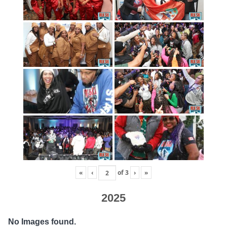
«
‹
of
3
›
»
2025
No Images found.