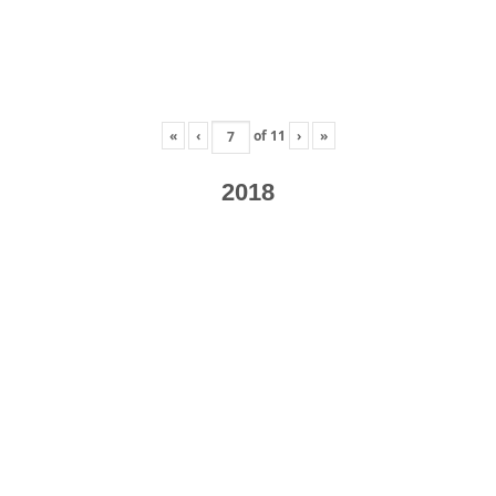
«
‹
of
11
›
»
2018