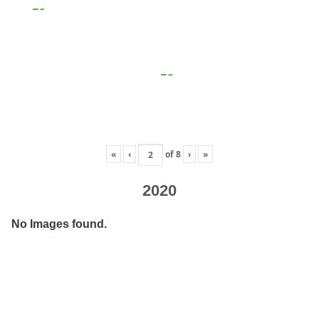
«
‹
of
8
›
»
2020
No Images found.