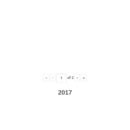
«
‹
of
2
›
»
2017