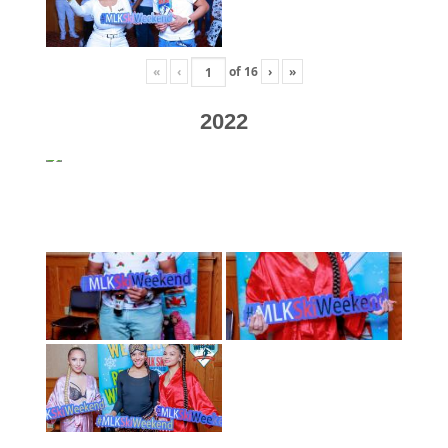
«
‹
of
16
›
»
2022