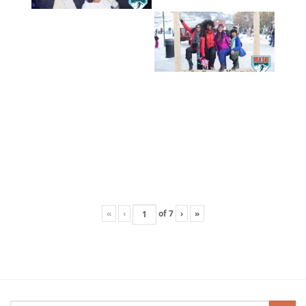
«
‹
of
7
›
»