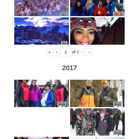
«
‹
of
2
›
»
2017