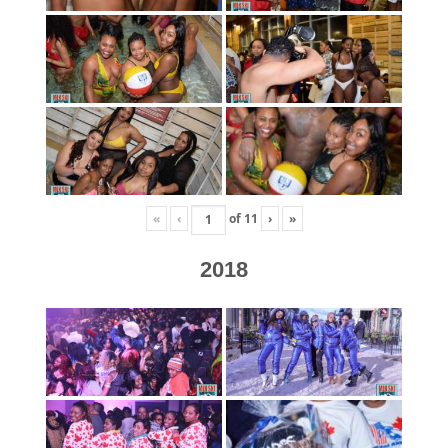
«
‹
of
11
›
»
2018