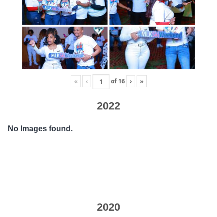
«
‹
of
16
›
»
2022
No Images found.
2020