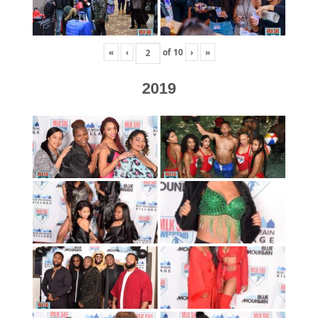
«
‹
of
10
›
»
2019