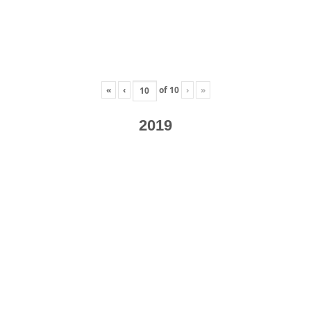
«
‹
of
10
›
»
2019