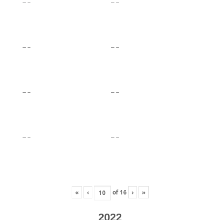
«
‹
of
16
›
»
2022