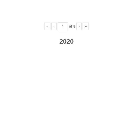
«
‹
of
8
›
»
2020