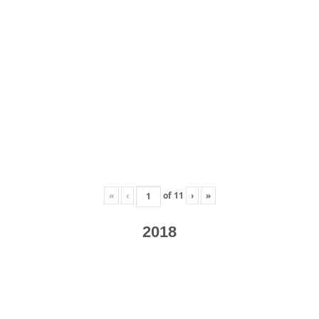
«
‹
of
11
›
»
2018