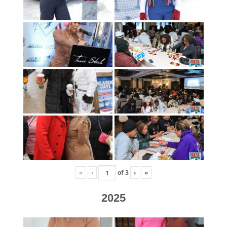
«
‹
of
3
›
»
2025