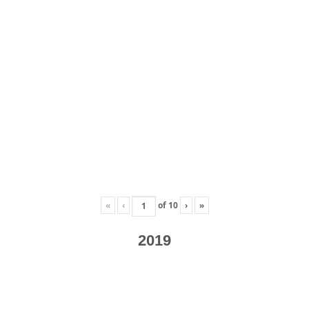
«
‹
of
10
›
»
2019