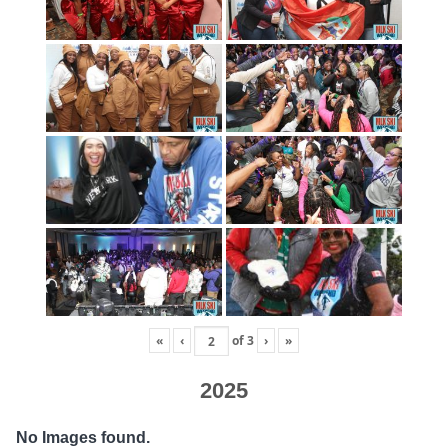
«
‹
of
3
›
»
2025
No Images found.