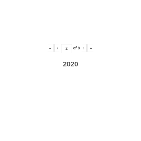
«
‹
of
8
›
»
2020