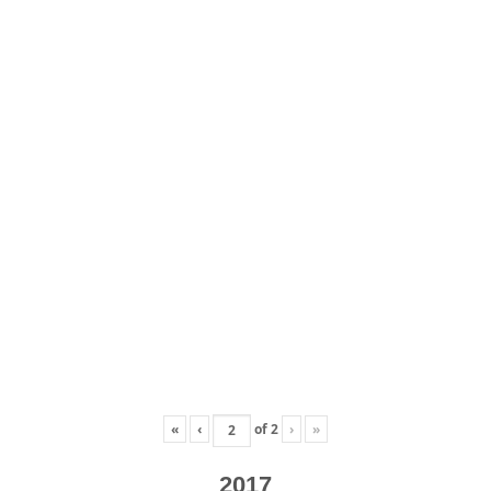
«
‹
of
2
›
»
2017