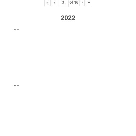
«
‹
of
16
›
»
2022