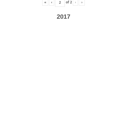
«
‹
of
2
›
»
2017