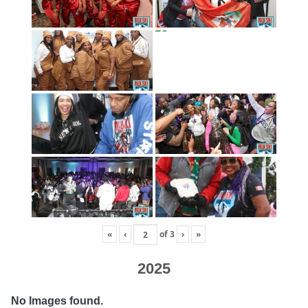
«
‹
of
3
›
»
2025
No Images found.