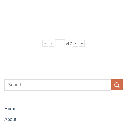
«
‹
of
7
›
»
Home
About