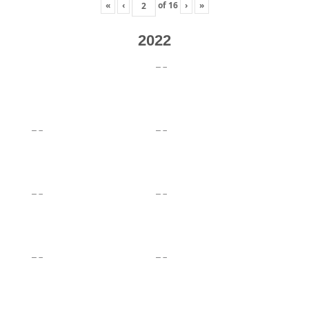
«
‹
of
16
›
»
2022