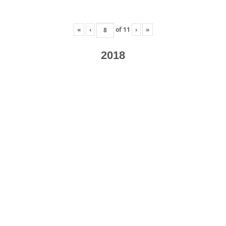
«
‹
of
11
›
»
2018